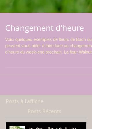
Changement d'heure
Voici quelques exemples de fleurs de Bach qui
peuvent vous aider à faire face au changement
d'heure du week-end prochain. La fleur Walnut...
Posts à l'affiche
Posts Récents