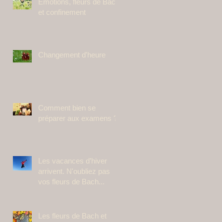
Emotions, fleurs de Bach
et confinement
Changement d'heure
Comment bien se
préparer aux examens ?
Les vacances d’hiver
arrivent. N'oubliez pas
vos fleurs de Bach...
Les fleurs de Bach et