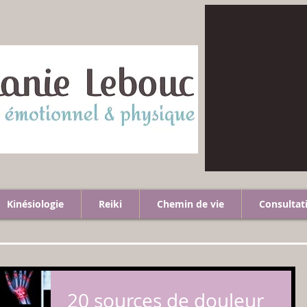
Kinésiologie
Reiki
Chemin de vie
Consultat
20 sources de douleur