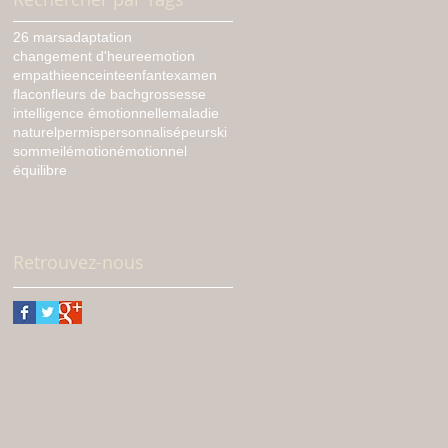
26 mars
adaptation
changement d'heure
emotion
empathie
enceinte
enfant
examen
flacon
fleurs de bach
grossesse
intelligence émotionnelle
maladie
naturel
permis
personnalisé
peur
ski
sommeil
émotion
émotionnel
équilibre
Retrouvez-nous