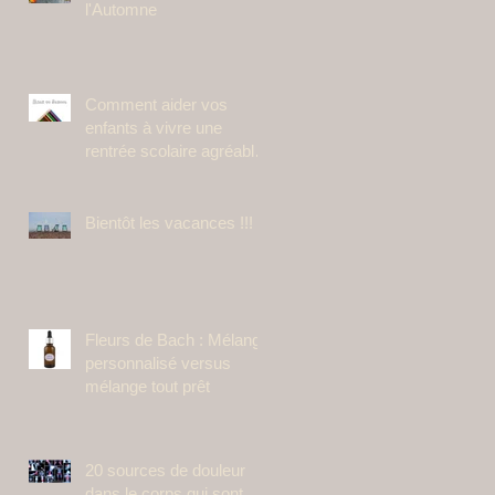
l'Automne
Comment aider vos
enfants à vivre une
rentrée scolaire agréable
avec les fleurs de Bach ?
Bientôt les vacances !!!
Fleurs de Bach : Mélange
personnalisé versus
mélange tout prêt
20 sources de douleur
dans le corps qui sont