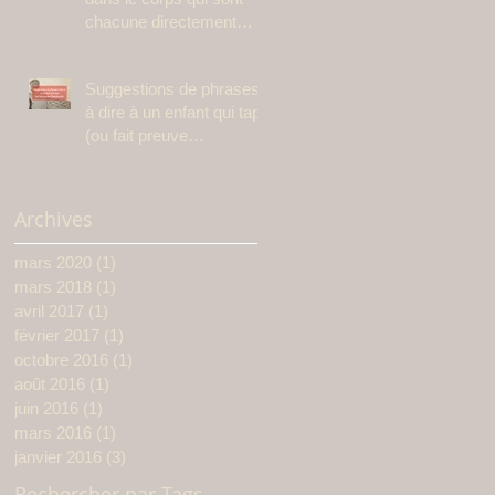
chacune directement
liées à des états
émotionnels spéci
Suggestions de phrases
à dire à un enfant qui tape
(ou fait preuve
d’agressivité)
Archives
mars 2020
(1)
1 post
mars 2018
(1)
1 post
avril 2017
(1)
1 post
février 2017
(1)
1 post
octobre 2016
(1)
1 post
août 2016
(1)
1 post
juin 2016
(1)
1 post
mars 2016
(1)
1 post
janvier 2016
(3)
3 posts
Rechercher par Tags