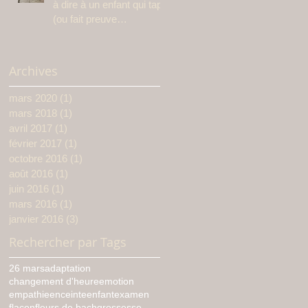
à dire à un enfant qui tape
(ou fait preuve
d’agressivité)
Archives
mars 2020
(1)
1 post
mars 2018
(1)
1 post
avril 2017
(1)
1 post
février 2017
(1)
1 post
octobre 2016
(1)
1 post
août 2016
(1)
1 post
juin 2016
(1)
1 post
mars 2016
(1)
1 post
janvier 2016
(3)
3 posts
Rechercher par Tags
26 mars
adaptation
changement d'heure
emotion
empathie
enceinte
enfant
examen
flacon
fleurs de bach
grossesse