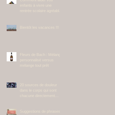
enfants à vivre une
rentrée scolaire agréable
avec les fleurs de Bach ?
Bientôt les vacances !!!
Fleurs de Bach : Mélange
personnalisé versus
mélange tout prêt
20 sources de douleur
dans le corps qui sont
chacune directement
liées à des états
émotionnels spéci
Suggestions de phrases