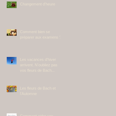
Changement d'heure
Comment bien se
préparer aux examens ?
Les vacances d’hiver
arrivent. N'oubliez pas
vos fleurs de Bach...
Les fleurs de Bach et
l'Automne
Comment aider vos