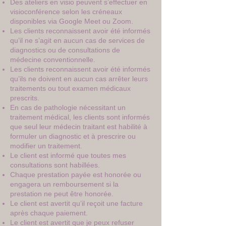
Des ateliers en visio peuvent s’effectuer en
visioconférence selon les créneaux
disponibles via Google Meet ou Zoom.
Les clients reconnaissent avoir été informés
qu’il ne s’agit en aucun cas de services de
diagnostics ou de consultations de
médecine conventionnelle.
Les clients reconnaissent avoir été informés
qu’ils ne doivent en aucun cas arrêter leurs
traitements ou tout examen médicaux
prescrits.
En cas de pathologie nécessitant un
traitement médical, les clients sont informés
que seul leur médecin traitant est habilité à
formuler un diagnostic et à prescrire ou
modifier un traitement.
Le client est informé que toutes mes
consultations sont habillées.
Chaque prestation payée est honorée ou
engagera un remboursement si la
prestation ne peut être honorée.
Le client est avertit qu’il reçoit une facture
après chaque paiement.
Le client est avertit que je peux refuser