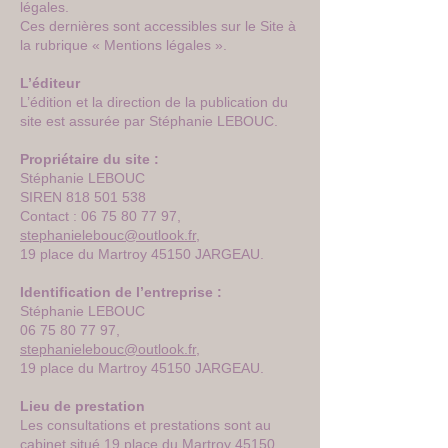
légales.
Ces dernières sont accessibles sur le Site à
la rubrique « Mentions légales ».
L’éditeur
L’édition et la direction de la publication du
site est assurée par Stéphanie LEBOUC.
Propriétaire du site :
Stéphanie LEBOUC
SIREN
818 501 538
Contact :
06 75 80 77 97
,
stephanielebouc@outlook.fr
,
19 place du Martroy 45150 JARGEAU.
Identification de l’entreprise :
Stéphanie LEBOUC
06 75 80 77 97
,
stephanielebouc@outlook.fr
,
19 place du Martroy 45150 JARGEAU.
Lieu de prestation
Les consultations et prestations sont au
cabinet situé 19 place du Martroy 45150