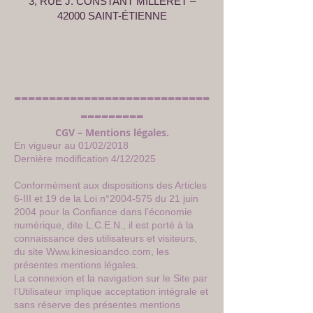
3, RUE J. CONSTANT MILLERET –
42000 SAINT-ÉTIENNE
----------------------------
---------
CGV – Mentions légales.
En vigueur au 01/02/2018
Dernière modification 4/12/2025
Conformément aux dispositions des Articles
6-III et 19 de la Loi n°
2004-575
du 21 juin
2004 pour la Confiance dans l’économie
numérique, dite L.C.E.N., il est porté à la
connaissance des utilisateurs et visiteurs,
du site
Www.kinesioandco.com
, les
présentes mentions légales.
La connexion et la navigation sur le Site par
l’Utilisateur implique acceptation intégrale et
sans réserve des présentes mentions