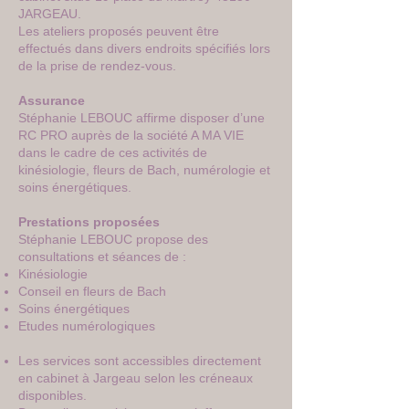
JARGEAU.
Les ateliers proposés peuvent être
effectués dans divers endroits spécifiés lors
de la prise de rendez-vous.
Assurance
Stéphanie LEBOUC affirme disposer d’une
RC PRO auprès de la société A MA VIE
dans le cadre de ces activités de
kinésiologie, fleurs de Bach, numérologie et
soins énergétiques.
Prestations proposées
Stéphanie LEBOUC propose des
consultations et séances de :
Kinésiologie
Conseil en fleurs de Bach
Soins énergétiques
Etudes numérologiques
Les services sont accessibles directement
en cabinet à Jargeau selon les créneaux
disponibles.