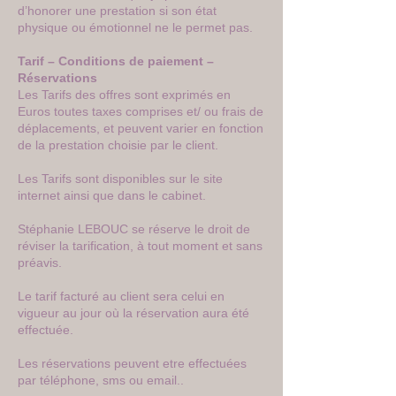
d’honorer une prestation si son état
physique ou émotionnel ne le permet pas.
Tarif – Conditions de paiement –
Réservations
Les Tarifs des offres sont exprimés en
Euros toutes taxes comprises et/ ou frais de
déplacements, et peuvent varier en fonction
de la prestation choisie par le client.
Les Tarifs sont disponibles sur le site
internet ainsi que dans le cabinet.
Stéphanie LEBOUC se réserve le droit de
réviser la tarification, à tout moment et sans
préavis.
Le tarif facturé au client sera celui en
vigueur au jour où la réservation aura été
effectuée.
Les réservations peuvent etre effectuées
par téléphone, sms ou email..