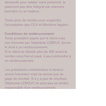
demandé pour valider votre présence, le
paiement peu être intégral par virement
bancaire ou en espèce.
Toute prise de rendez-vous engendre
l’acceptation des CGV et Mentions légales.
Conditions de remboursement
Toute prestation payée par le client mais
non honorée par Stéphanie LEBOUC donne
le droit à un remboursement.
Si le client se désiste plus de 48h avant le
rendez-vous fixé et payé, il peut prétendre à
un remboursement.
Les prestations mentionnées ci-dessus
seront honorées mais ne donne pas de
gage de résultat. Si il y a pas de résultats,
Stéphanie LEBOUC ne peut pas se rendre
responsable d’un remboursement.
Les remboursements sont gérés par
Stéphanie LEBOUC.
Celui- peut prendre jusqu’à 7 jours ouvrés