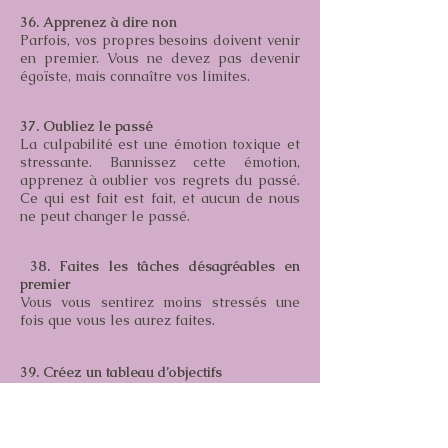
36. Apprenez à dire non
Parfois, vos propres besoins doivent venir
en premier. Vous ne devez pas devenir
égoïste, mais connaître vos limites.
37. Oubliez le passé
La culpabilité est une émotion toxique et
stressante. Bannissez cette émotion,
apprenez à oublier vos regrets du passé.
Ce qui est fait est fait, et aucun de nous
ne peut changer le passé.
38. Faites les tâches désagréables en
premier
Vous vous sentirez moins stressés une
fois que vous les aurez faites.
39. Créez un tableau d’objectifs
Un tableau avec des images découpées
qui représentent vos objectifs peut vous
inspirer et améliorer votre humeur.